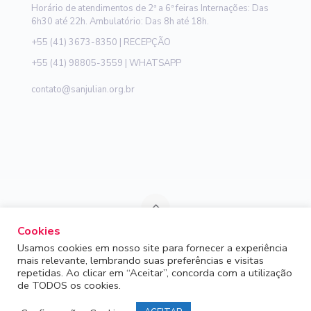
Horário de atendimentos de 2ª a 6ª feiras Internações: Das
6h30 até 22h. Ambulatório: Das 8h até 18h.
+55 (41) 3673-8350 | RECEPÇÃO
+55 (41) 98805-3559 | WHATSAPP
contato@sanjulian.org.br
Cookies
Dra. Maristela da Costa Sousa | Diretora técnica | CRM
Usamos cookies em nosso site para fornecer a experiência
16822
mais relevante, lembrando suas preferências e visitas
repetidas. Ao clicar em “Aceitar”, concorda com a utilização
© 2026 Hospital San Julian. Todos os direitos reservados.
de TODOS os cookies.