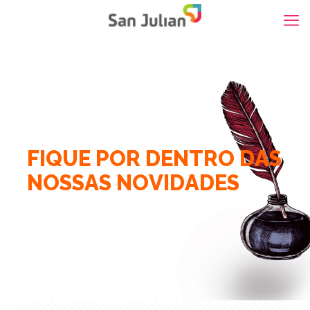
F
I
Q
U
E
P
O
R
D
E
N
T
R
O
D
A
S
N
O
S
S
A
S
N
O
V
I
D
A
D
E
S